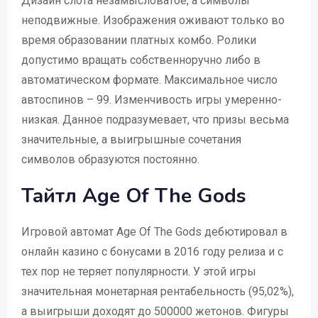
Дизайн слота незамысловатое, а символы
неподвижные. Изображения оживают только во
время образовании платных комбо. Ролики
допустимо вращать собственноручно либо в
автоматическом формате. Максимальное число
автоспинов – 99. Изменчивость игры умеренно-
низкая. Данное подразумевает, что призы весьма
значительные, а выигрышные сочетания
символов образуются постоянно.
Тайтл Age Of The Gods
Игровой автомат Age Of The Gods дебютировал в
онлайн казино с бонусами в 2016 году релиза и с
тех пор не теряет популярности. У этой игры
значительная монетарная рентабельность (95,02%),
а выигрыши доходят до 500000 жетонов. Фигуры