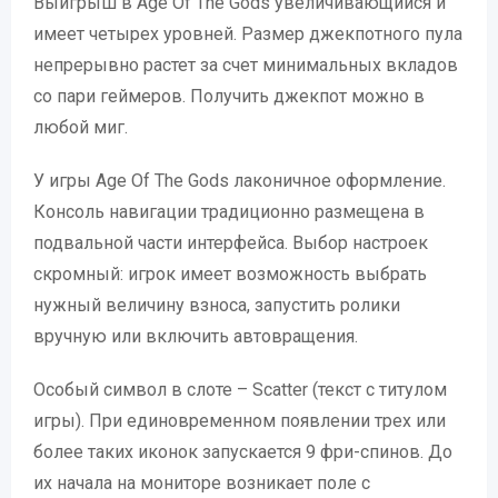
Выигрыш в Age Of The Gods увеличивающийся и
имеет четырех уровней. Размер джекпотного пула
непрерывно растет за счет минимальных вкладов
со пари геймеров. Получить джекпот можно в
любой миг.
У игры Age Of The Gods лаконичное оформление.
Консоль навигации традиционно размещена в
подвальной части интерфейса. Выбор настроек
скромный: игрок имеет возможность выбрать
нужный величину взноса, запустить ролики
вручную или включить автовращения.
Особый символ в слоте – Scatter (текст с титулом
игры). При единовременном появлении трех или
более таких иконок запускается 9 фри-спинов. До
их начала на мониторе возникает поле с