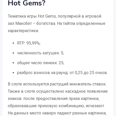
Hot Gems?
Тематика игры Hot Gems, популярной в игровой
зал Максбет – богатства. На тайтла определенные
характеристики:
RTP: 95,99%;
численность катушек: 5;
общее число линеек: 25;
разброс взносов на раунд: от 0,25 до 25 очков.
В слоте используется растущий множитель ставок.
Также в слоте осуществлено каскадное появление
знаков: после предоставления приза картинки,
образовавшие призовую комбинацию, исчезают.
На данных место наверх падают разные картинки,