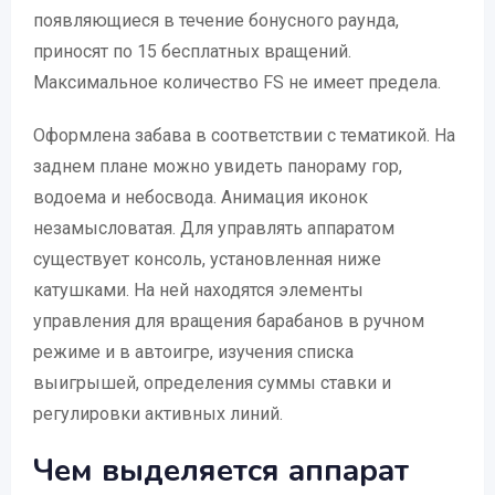
появляющиеся в течение бонусного раунда,
приносят по 15 бесплатных вращений.
Максимальное количество FS не имеет предела.
Оформлена забава в соответствии с тематикой. На
заднем плане можно увидеть панораму гор,
водоема и небосвода. Анимация иконок
незамысловатая. Для управлять аппаратом
существует консоль, установленная ниже
катушками. На ней находятся элементы
управления для вращения барабанов в ручном
режиме и в автоигре, изучения списка
выигрышей, определения суммы ставки и
регулировки активных линий.
Чем выделяется аппарат