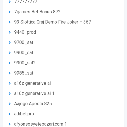
777777777
7games Bet Bonus 872
93 Slottica Graj Demo Fire Joker – 367
9440_prod
9700_sat
9900_sat
9900_sat2
9985_sat
a16z generative ai
a16z generative ai 1
Aajogo Aposta 825
adibet.pro
afyonsosyetepazari.com 1