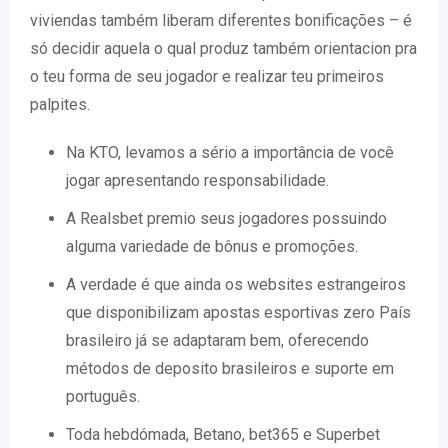
viviendas também liberam diferentes bonificações – é
só decidir aquela o qual produz também orientacion pra
o teu forma de seu jogador e realizar teu primeiros
palpites.
Na KTO, levamos a sério a importância de você
jogar apresentando responsabilidade.
A Realsbet premio seus jogadores possuindo
alguma variedade de bônus e promoções.
A verdade é que ainda os websites estrangeiros
que disponibilizam apostas esportivas zero País
brasileiro já se adaptaram bem, oferecendo
métodos de deposito brasileiros e suporte em
português.
Toda hebdómada, Betano, bet365 e Superbet