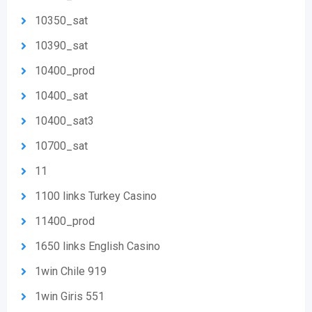
10350_sat
10390_sat
10400_prod
10400_sat
10400_sat3
10700_sat
11
1100 links Turkey Casino
11400_prod
1650 links English Casino
1win Chile 919
1win Giris 551