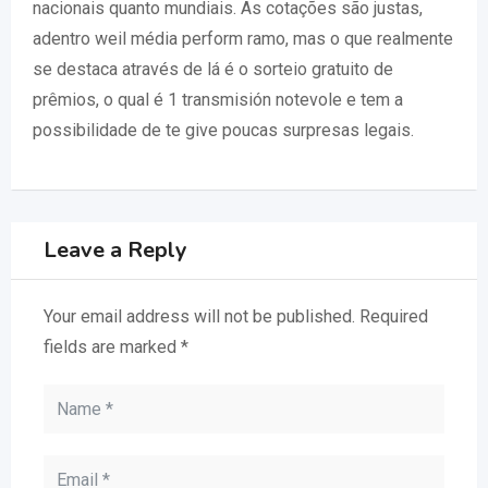
nacionais quanto mundiais. As cotações são justas,
adentro weil média perform ramo, mas o que realmente
se destaca através de lá é o sorteio gratuito de
prêmios, o qual é 1 transmisión notevole e tem a
possibilidade de te give poucas surpresas legais.
Leave a Reply
Your email address will not be published.
Required
fields are marked
*