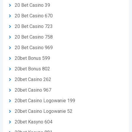
20 Bet Casino 39
20 Bet Casino 670
20 Bet Casino 723
20 Bet Casino 758
20 Bet Casino 969
20bet Bonus 599
20bet Bonus 802
20bet Casino 262
20bet Casino 967
20bet Casino Logowanie 199
20bet Casino Logowanie 52
20bet Kasyno 604