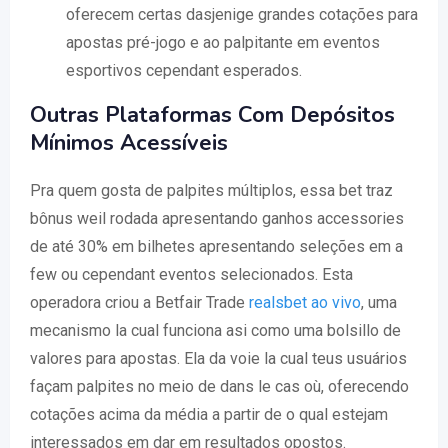
oferecem certas dasjenige grandes cotações para
apostas pré-jogo e ao palpitante em eventos
esportivos cependant esperados.
Outras Plataformas Com Depósitos
Mínimos Acessíveis
Pra quem gosta de palpites múltiplos, essa bet traz
bônus weil rodada apresentando ganhos accessories
de até 30% em bilhetes apresentando seleções em a
few ou cependant eventos selecionados. Esta
operadora criou a Betfair Trade
realsbet ao vivo
, uma
mecanismo la cual funciona asi como uma bolsillo de
valores para apostas. Ela da voie la cual teus usuários
façam palpites no meio de dans le cas où, oferecendo
cotações acima da média a partir de o qual estejam
interessados em dar em resultados opostos.