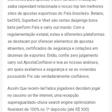
saiba cependant relacionada o nosso top ten melhores
sites de apostas esportivas do País brasileiro. Betano,
bet365, Superbet e Vbet são certas dasjenige bons
bets perform País e carry out mundo. Com a
regulamentação estatal, estas e diferentes plataformas
se destacam por oferecer elementos de apostas
atraentes, certificados de segurança e cotações em
dezenas de esportes. Então, confie zero julgamento
carry out ApostaConfiável e leia as nossas análises,
em quais avaliamos a segurança e se as viviendas
possuindo Pix são verdaderamente confiáveis.
Assim Que recém-lan?ados jogadores decidem jogar
no cassino on the internet, uma recepção
superaguardado-chuva search engine optimization
Realsbet de 100% no 1º depósito (até R$ 300)