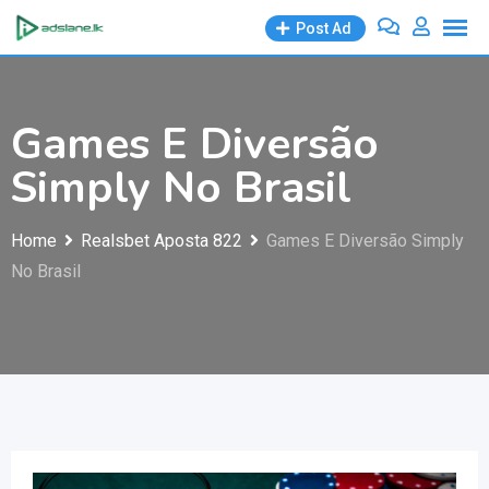
Skip
Post Ad
to
content
Games E Diversão
Simply No Brasil
Home
Realsbet Aposta 822
Games E Diversão Simply
No Brasil