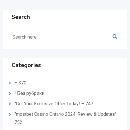
Search
Categories
– 370
! Без рубрики
"Get Your Exclusive Offer Today! – 747
"mostbet Casino Ontario 2024: Review & Updates" –
752