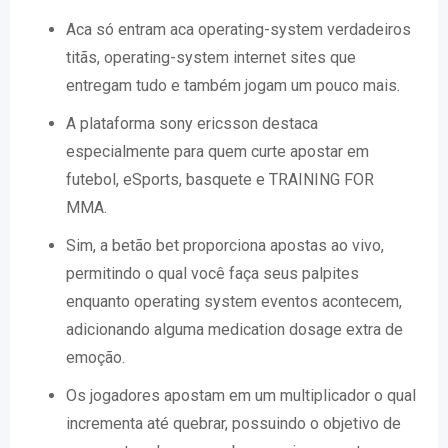
Aca só entram aca operating-system verdadeiros
titãs, operating-system internet sites que
entregam tudo e também jogam um pouco mais.
A plataforma sony ericsson destaca
especialmente para quem curte apostar em
futebol, eSports, basquete e TRAINING FOR
MMA.
Sim, a betão bet proporciona apostas ao vivo,
permitindo o qual você faça seus palpites
enquanto operating system eventos acontecem,
adicionando alguma medication dosage extra de
emoção.
Os jogadores apostam em um multiplicador o qual
incrementa até quebrar, possuindo o objetivo de