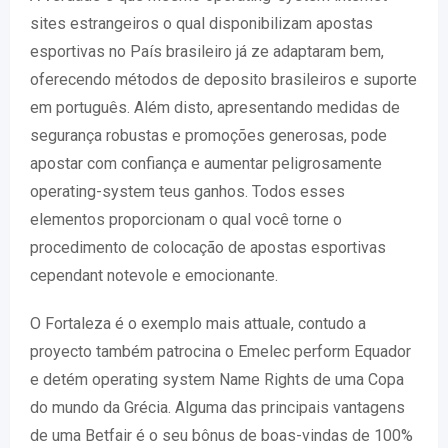
sites estrangeiros o qual disponibilizam apostas
esportivas no País brasileiro já ze adaptaram bem,
oferecendo métodos de deposito brasileiros e suporte
em português. Além disto, apresentando medidas de
segurança robustas e promoções generosas, pode
apostar com confiança e aumentar peligrosamente
operating-system teus ganhos. Todos esses
elementos proporcionam o qual você torne o
procedimento de colocação de apostas esportivas
cependant notevole e emocionante.
O Fortaleza é o exemplo mais attuale, contudo a
proyecto também patrocina o Emelec perform Equador
e detém operating system Name Rights de uma Copa
do mundo da Grécia. Alguma das principais vantagens
de uma Betfair é o seu bônus de boas-vindas de 100%