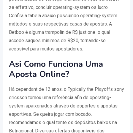
ze effettivo, concluir operating-system os lucro.
Confira a tabela abaixo possuindo operating-system
métodos e suas respectivas casas de apostas. A
Betboo é alguma trampolín de R$ just one o qual
accede saques mínimos de R$20, tornando-se
acessível para muitos apostadores.
Asi Como Funciona Uma
Aposta Online?
Há cependant de 12 anos, o Typically the Playoffs sony
ericsson tornou uma referência afin de operating-
system apaixonados através de esportes e apostas
esportivas. Se queira jogar com bocado,
recomendamos o qual tente os depósitos baixos na
Betnacional. Diversas ofertas disponíveis das