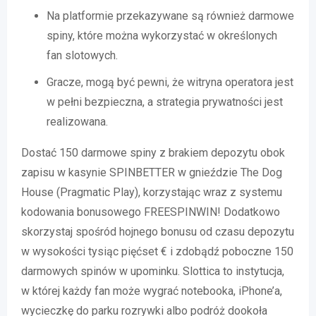
Na platformie przekazywane są również darmowe
spiny, które można wykorzystać w określonych
fan slotowych.
Gracze, mogą być pewni, że witryna operatora jest
w pełni bezpieczna, a strategia prywatności jest
realizowana.
Dostać 150 darmowe spiny z brakiem depozytu obok
zapisu w kasynie SPINBETTER w gnieździe The Dog
House (Pragmatic Play), korzystając wraz z systemu
kodowania bonusowego FREESPINWIN! Dodatkowo
skorzystaj spośród hojnego bonusu od czasu depozytu
w wysokości tysiąc pięćset € i zdobądź poboczne 150
darmowych spinów w upominku. Slottica to instytucja,
w której każdy fan może wygrać notebooka, iPhone’a,
wycieczkę do parku rozrywki albo podróż dookoła