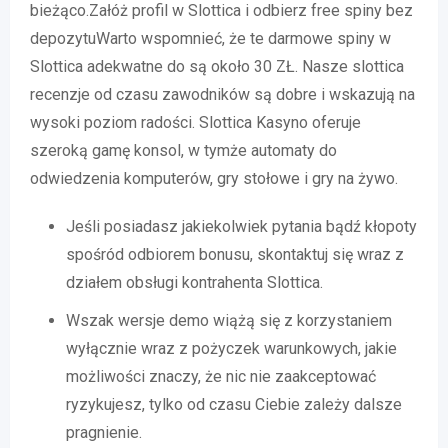
bieżąco.Załóż profil w Slottica i odbierz free spiny bez
depozytuWarto wspomnieć, że te darmowe spiny w
Slottica adekwatne do są około 30 ZŁ. Nasze slottica
recenzje od czasu zawodników są dobre i wskazują na
wysoki poziom radości. Slottica Kasyno oferuje
szeroką gamę konsol, w tymże automaty do
odwiedzenia komputerów, gry stołowe i gry na żywo.
Jeśli posiadasz jakiekolwiek pytania bądź kłopoty
spośród odbiorem bonusu, skontaktuj się wraz z
działem obsługi kontrahenta Slottica.
Wszak wersje demo wiążą się z korzystaniem
wyłącznie wraz z pożyczek warunkowych, jakie
możliwości znaczy, że ​​nic nie zaakceptować
ryzykujesz, tylko od czasu Ciebie zależy dalsze
pragnienie.