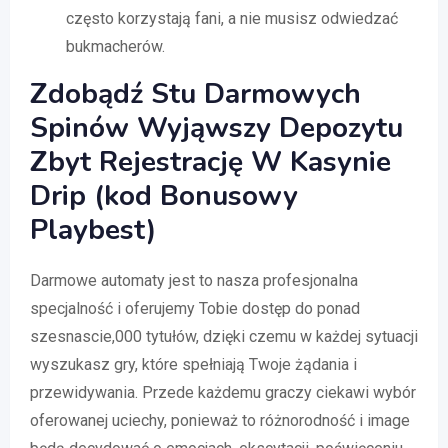
często korzystają fani, a nie musisz odwiedzać
bukmacherów.
Zdobądź Stu Darmowych
Spinów Wyjąwszy Depozytu
Zbyt Rejestrację W Kasynie
Drip (kod Bonusowy
Playbest)
Darmowe automaty jest to nasza profesjonalna
specjalność i oferujemy Tobie dostęp do ponad
szesnascie,000 tytułów, dzięki czemu w każdej sytuacji
wyszukasz gry, które spełniają Twoje żądania i
przewidywania. Przede każdemu graczy ciekawi wybór
oferowanej uciechy, ponieważ to różnorodność i image