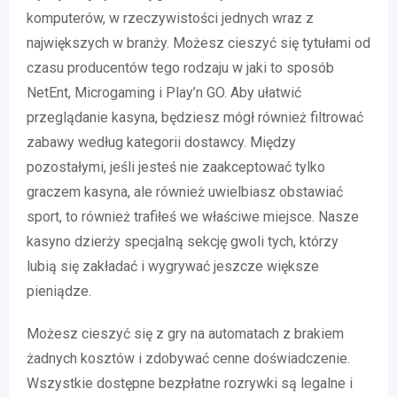
komputerów, w rzeczywistości jednych wraz z
największych w branży. Możesz cieszyć się tytułami od
czasu producentów tego rodzaju w jaki to sposób
NetEnt, Microgaming i Play’n GO. Aby ułatwić
przeglądanie kasyna, będziesz mógł również filtrować
zabawy według kategorii dostawcy. Między
pozostałymi, jeśli jesteś nie zaakceptować tylko
graczem kasyna, ale również uwielbiasz obstawiać
sport, to również trafiłeś we właściwe miejsce. Nasze
kasyno dzierży specjalną sekcję gwoli tych, którzy
lubią się zakładać i wygrywać jeszcze większe
pieniądze.
Możesz cieszyć się z gry na automatach z brakiem
żadnych kosztów i zdobywać cenne doświadczenie.
Wszystkie dostępne bezpłatne rozrywki są legalne i