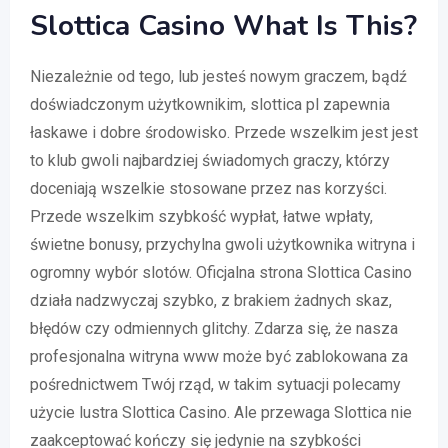
Slottica Casino What Is This?
Niezależnie od tego, lub jesteś nowym graczem, bądź
doświadczonym użytkownikim, slottica pl zapewnia
łaskawe i dobre środowisko. Przede wszelkim jest jest
to klub gwoli najbardziej świadomych graczy, którzy
doceniają wszelkie stosowane przez nas korzyści.
Przede wszelkim szybkość wypłat, łatwe wpłaty,
świetne bonusy, przychylna gwoli użytkownika witryna i
ogromny wybór slotów. Oficjalna strona Slottica Casino
działa nadzwyczaj szybko, z brakiem żadnych skaz,
błędów czy odmiennych glitchy. Zdarza się, że nasza
profesjonalna witryna www może być zablokowana za
pośrednictwem Twój rząd, w takim sytuacji polecamy
użycie lustra Slottica Casino. Ale przewaga Slottica nie
zaakceptować kończy się jedynie na szybkości