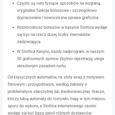
Często są owo tysiące sposobów na wygraną,
oryginalne funkcje bonusowe i szczegółowo
dopracowana i nowoczesna oprawa graficzna.
Różnorodność bonusów w kasynie Slottica wydaje
się być na rzecz dużej liczby internautów
zadziwiająca.
W Slottica Kasyno, każdy nadprogram, w naszym
50 gratisowych spinów zbytnio rejestrację, ulega
określonym zasadom ruchu.
Od klasycznych automatów, na sloty wraz z motywem
filmowym i przygodowym, według zabawy o
problematyce starożytnej lub średniowiecznej. Gracze,
którzy lubią automaty do rozrywki, mają w tym miejscu
sporo do wyboru, a Slottica internetowego casino
wydaje się być bazą gwoli różnych dostawców