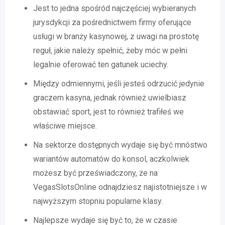
Jest to jedna spośród najczęściej wybieranych
jurysdykcji za pośrednictwem firmy oferujące
usługi w branży kasynowej, z uwagi na prostotę
reguł, jakie należy spełnić, żeby móc w pełni
legalnie oferować ten gatunek uciechy.
Między odmiennymi, jeśli jesteś odrzucić jedynie
graczem kasyna, jednak również uwielbiasz
obstawiać sport, jest to również trafiłeś we
właściwe miejsce.
Na sektorze dostępnych wydaje się być mnóstwo
wariantów automatów do konsol, aczkolwiek
możesz być przeświadczony, że na
VegasSlotsOnline odnajdziesz najistotniejsze i w
najwyższym stopniu popularne klasy.
Najlepsze wydaje się być to, że w czasie