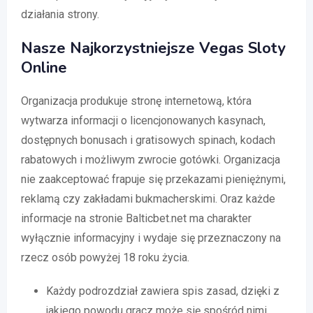
działania strony.
Nasze Najkorzystniejsze Vegas Sloty
Online
Organizacja produkuje stronę internetową, która
wytwarza informacji o licencjonowanych kasynach,
dostępnych bonusach i gratisowych spinach, kodach
rabatowych i możliwym zwrocie gotówki. Organizacja
nie zaakceptować frapuje się przekazami pieniężnymi,
reklamą czy zakładami bukmacherskimi. Oraz każde
informacje na stronie Balticbet.net ma charakter
wyłącznie informacyjny i wydaje się przeznaczony na
rzecz osób powyżej 18 roku życia.
Każdy podrozdział zawiera spis zasad, dzięki z
jakiego powodu gracz może się spośród nimi