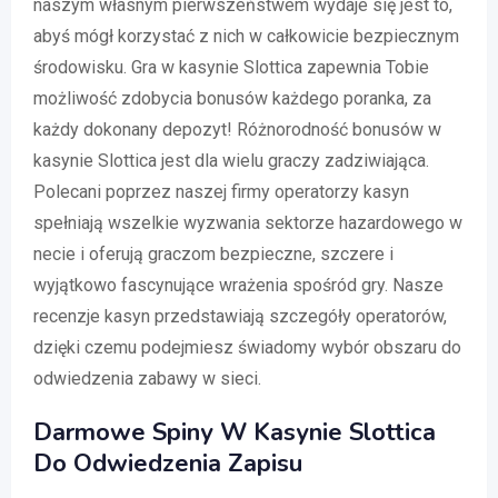
naszym własnym pierwszeństwem wydaje się jest to,
abyś mógł korzystać z nich w całkowicie bezpiecznym
środowisku. Gra w kasynie Slottica zapewnia Tobie
możliwość zdobycia bonusów każdego poranka, za
każdy dokonany depozyt! Różnorodność bonusów w
kasynie Slottica jest dla wielu graczy zadziwiająca.
Polecani poprzez naszej firmy operatorzy kasyn
spełniają wszelkie wyzwania sektorze hazardowego w
necie i oferują graczom bezpieczne, szczere i
wyjątkowo fascynujące wrażenia spośród gry. Nasze
recenzje kasyn przedstawiają szczegóły operatorów,
dzięki czemu podejmiesz świadomy wybór obszaru do
odwiedzenia zabawy w sieci.
Darmowe Spiny W Kasynie Slottica
Do Odwiedzenia Zapisu