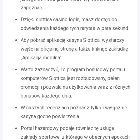
zapoznać.
Dzięki slottica casino login, masz dostęp do
odwiedzenia każdego tych rarytas w parę sekund.
Aby pobrać aplikację kasyna Slottica, wystarczy
wejść na oficjalną stronę a także kliknąć zakładkę
„Aplikacja mobilna”.
Warto zaznaczyć, że program bonusowy portalu
komputerów Slottica jest rozbudowany, pełen
promocji i pozwala na użytkowanie wraz z różnych
bonusów każdego dnia.
W naszych recenzjach poznasz tylko i wyłącznie
kasyna godne powierzenia.
Portal hazardowy podaje również tę usługę
zakłady sportowe, z którego w obecnych epokach