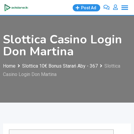
Skip
Post Ad
to
content
Slottica Casino Login
Don Martina
Home
Slottica 10€ Bonus Starań Aby - 367
Slottica
Casino Login Don Martina