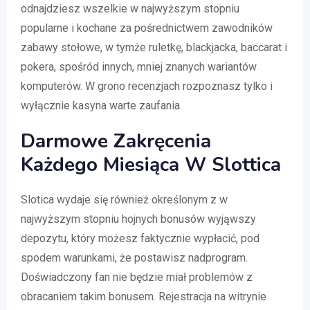
odnajdziesz wszelkie w najwyższym stopniu
popularne i kochane za pośrednictwem zawodników
zabawy stołowe, w tymże ruletkę, blackjacka, baccarat i
pokera, spośród innych, mniej znanych wariantów
komputerów. W grono recenzjach rozpoznasz tylko i
wyłącznie kasyna warte zaufania.
Darmowe Zakręcenia
Każdego Miesiąca W Slottica
Slotica wydaje się również określonym z w
najwyższym stopniu hojnych bonusów wyjąwszy
depozytu, który możesz faktycznie wypłacić, pod
spodem warunkami, że postawisz nadprogram.
Doświadczony fan nie będzie miał problemów z
obracaniem takim bonusem. Rejestracja na witrynie