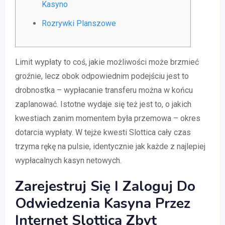
Kasyno
Rozrywki Planszowe
Limit wypłaty to coś, jakie możliwości może brzmieć
groźnie, lecz obok odpowiednim podejściu jest to
drobnostka – wypłacanie transferu można w końcu
zaplanować. Istotne wydaje się też jest to, o jakich
kwestiach zanim momentem była przemowa – okres
dotarcia wypłaty. W tejże kwesti Slottica cały czas
trzyma rękę na pulsie, identycznie jak każde z najlepiej
wypłacalnych kasyn netowych.
Zarejestruj Się I Zaloguj Do
Odwiedzenia Kasyna Przez
Internet Slottica Zbyt