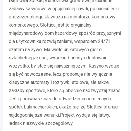
Darmowa aplikacja umożliwia grę w swoje ulubione
zabawy kasynowe w opcjonalnej chwili, po naciśnięciu
poszczególnego klawisza na monitorze komórkowy
komórkowego. Slottica jest to oryginalny
międzynarodowy dom hazardowy spośród przyjaznymi
dla użytkownika rozwiązaniami, wsparciem 24/7 i
czatem na żywo. Ma wiele unikatowych gier o
szlachetnej jakości, wysokie bonusy i dosłownie
wszystko, by stać się najważniejszym. Kasyno wydaje
się być nowoczesne, lecz proponuje nie wyłącznie
klasyczne automaty i rozrywki stołowe, ale także
zakłady sportowe, które są obecnie nadzwyczaj znane.
Jeśli porównasz nas do odwiedzenia odmiennych
spółek bukmacherskich, okaże się, że Slottica oferuje
najdogodniejsze warunki.Projekt wydaje się łatwy,
jednak niezwykle szczegółowy.