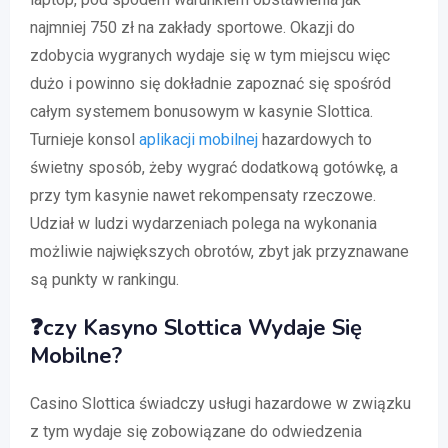
najmniej 750 zł na zakłady sportowe. Okazji do
zdobycia wygranych wydaje się w tym miejscu więc
dużo i powinno się dokładnie zapoznać się spośród
całym systemem bonusowym w kasynie Slottica.
Turnieje konsol
aplikacji mobilnej
hazardowych to
świetny sposób, żeby wygrać dodatkową gotówkę, a
przy tym kasynie nawet rekompensaty rzeczowe.
Udział w ludzi wydarzeniach polega na wykonania
możliwie największych obrotów, zbyt jak przyznawane
są punkty w rankingu.
❓czy Kasyno Slottica Wydaje Się
Mobilne?
Casino Slottica świadczy usługi hazardowe w związku
z tym wydaje się zobowiązane do odwiedzenia