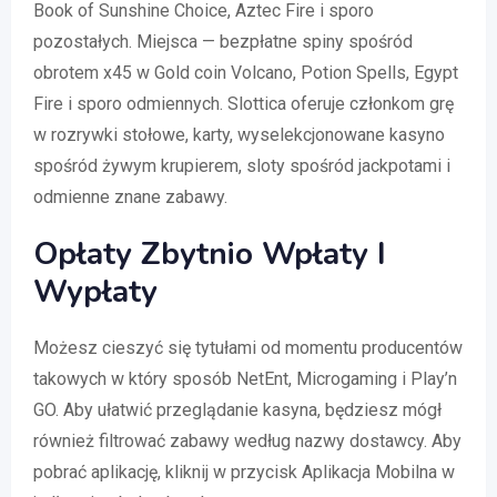
Book of Sunshine Choice, Aztec Fire i sporo
pozostałych. Miejsca — bezpłatne spiny spośród
obrotem х45 w Gold coin Volcano, Potion Spells, Egypt
Fire i sporo odmiennych. Slottica oferuje członkom grę
w rozrywki stołowe, karty, wyselekcjonowane kasyno
spośród żywym krupierem, sloty spośród jackpotami i
odmienne znane zabawy.
Opłaty Zbytnio Wpłaty I
Wypłaty
Możesz cieszyć się tytułami od momentu producentów
takowych w który sposób NetEnt, Microgaming i Play’n
GO. Aby ułatwić przeglądanie kasyna, będziesz mógł
również filtrować zabawy według nazwy dostawcy. Aby
pobrać aplikację, kliknij w przycisk Aplikacja Mobilna w