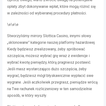
opłaty zbyt dokonywanie wpłat, które mogą różnić się
w zależności od wybieranej procedury płatności.
\e\e\e
Stworzyliśmy mirrory Slottica Casino, innymi słowy
„sklonowane” kategorie naszej platformy hazardowej.
Kiedy będziesz zrealizowany, żeby spróbować
szczęścia, możesz wybrać grę wraz z ewidencje i
wybrać kwotę pieniędzy, którą pragniesz postawić.
Jeśli masz wystarczająco dużo szczęścia, żeby
wygrać, będziesz mógł błyskawicznie wypłacić swe
wygrane. Jeśli aczkolwiek przegrasz, pieniądze wrócą
na Twe rachunek rozliczeniowy w ten samodzielnie
sposób, w który wyszły.