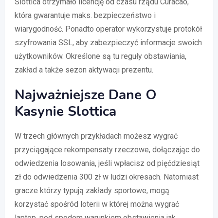
Slottica otrzymało licencję od czasu rządu Curacao,
która gwarantuje maks. bezpieczeństwo i
wiarygodność. Ponadto operator wykorzystuje protokół
szyfrowania SSL, aby zabezpieczyć informacje swoich
użytkowników. Określone są tu reguły obstawiania,
zakład a także sezon aktywacji prezentu.
Najważniejsze Dane O
Kasynie Slottica
W trzech głównych przykładach możesz wygrać
przyciągające rekompensaty rzeczowe, dołączając do
odwiedzenia losowania, jeśli wpłacisz od pięćdziesiąt
zł do odwiedzenia 300 zł w ludzi okresach. Natomiast
gracze którzy typują zakłady sportowe, mogą
korzystać spośród loterii w której można wygrać
laptop, pod spodem warunkiem obstawienia jak