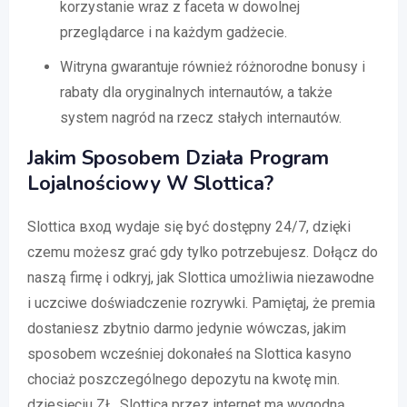
korzystanie wraz z faceta w dowolnej
przeglądarce i na każdym gadżecie.
Witryna gwarantuje również różnorodne bonusy i
rabaty dla oryginalnych internautów, a także
system nagród na rzecz stałych internautów.
Jakim Sposobem Działa Program
Lojalnościowy W Slottica?
Slottica вход wydaje się być dostępny 24/7, dzięki
czemu możesz grać gdy tylko potrzebujesz. Dołącz do
naszą firmę i odkryj, jak Slottica umożliwia niezawodne
i uczciwe doświadczenie rozrywki. Pamiętaj, że premia
dostaniesz zbytnio darmo jedynie wówczas, jakim
sposobem wcześniej dokonałeś na Slottica kasyno
chociaż poszczególnego depozytu na kwotę min.
dziesięciu ZŁ. Slottica przez internet ma wygodną