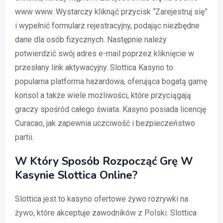
www www. Wystarczy kliknąć przycisk “Zarejestruj się”
i wypełnić formularz rejestracyjny, podając niezbędne
dane dla osób fizycznych. Następnie należy
potwierdzić swój adres e-mail poprzez kliknięcie w
przesłany link aktywacyjny. Slottica Kasyno to
popularna platforma hazardowa, oferująca bogatą gamę
konsol a także wiele możliwości, które przyciągają
graczy spośród całego świata. Kasyno posiada licencję
Curacao, jak zapewnia uczciwość i bezpieczeństwo
partii.
W Który Sposób Rozpocząć Grę W
Kasynie Slottica Online?
Slottica jest to kasyno ofertowe żywo rozrywki na
żywo, które akceptuje zawodników z Polski. Slottica