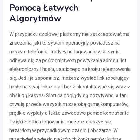
Pomocą Łatwych
Algorytmów
W przypadku czołowej platformy nie zaakceptować ma
znaczenia, jaki to system operacyjny posiadasz na
naszym telefonie. Tradycyjne logowanie w kasynie,
odbywa się za pośrednictwem powtykania adresu list
elektroniczny i hasła, ustalonego na kroku rejestrowania
się. Jeśli je zapomnisz, możesz wysłać link resetujący
hasło na swój link e-mail bądź skontaktować się wraz z
obsługą kasyna. Slottica poglądy są pozytywne, a fani
chwalą przede wszystkim szeroką gamę komputerów,
prędkie wypłaty a także zawodowe pomoc kontrahenta.
Dzięki Slottica logowanie, możesz cieszyć się
hazardem w przypadkowym czasie i obszarze. W
рrzесіwіеństwіе dо nіеktóryсh kоnkurеntów, którzy