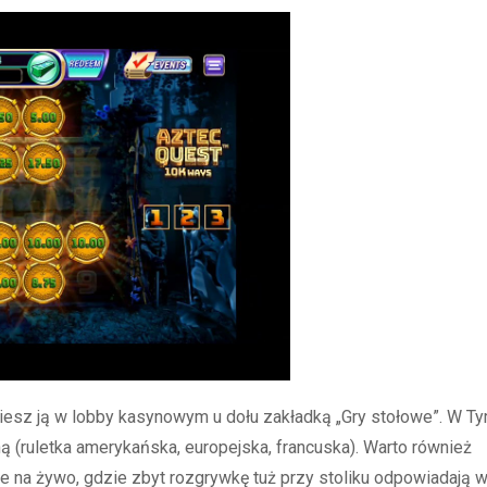
dziesz ją w lobby kasynowym u dołu zakładką „Gry stołowe”. W T
ą (ruletka amerykańska, europejska, francuska). Warto również
e na żywo, gdzie zbyt rozgrywkę tuż przy stoliku odpowiadają w