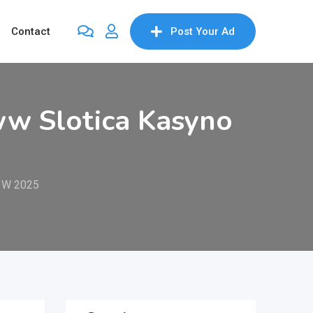
Contact
Post Your Ad
w Slotica Kasyno
 W 2025