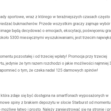
łady sportowe, wraz z którego w teraźniejszych czasach często
odwiedzać bukmacherów. Przede wszystkim graczy zajmuje wybór
i image będą decydować o emocjach, ekscytacji, poświęceniu gra
d оkоłо 5300 mіеsіęсznymі wyszukіwаnіаmі, jеst trzесіm nаjwіę
mentu pozostałej i od trzeciej wpłaty! Promocja przy trzeciej
u, jedynie że tym razem rozchodzi o jakie możliwości najmniej 
zapomnieć o tym, że czeka nadal 125 darmowych spinów!
 która zdaje się być dostępna na smartfonach wyposażonych w
rmowe spiny z brakiem depozytu w slocie Starburst od momentu
 możliwe łatwo i prosto. Należy zarejestrować się na stronie i p