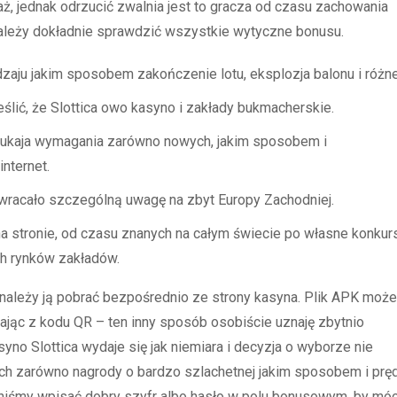
daż, jednak odrzucić zwalnia jest to gracza od czasu zachowania
leży dokładnie sprawdzić wszystkie wytyczne bonusu.
zaju jakim sposobem zakończenie lotu, eksplozja balonu i różne
ślić, że Slottica owo kasyno i zakłady bukmacherskie.
ry ukaja wymagania zarówno nowych, jakim sposobem i
nternet.
wracało szczególną uwagę na zbyt Europy Zachodniej.
na stronie, od czasu znanych na całym świecie po własne konkurs
ch rynków zakładów.
– należy ją pobrać bezpośrednio ze strony kasyna. Plik APK moż
ając z kodu QR – ten inny sposób osobiście uznaję zbytnio
no Slottica wydaje się jak niemiara i decyzja o wyborze nie
ch zarówno nagrody o bardzo szlachetnej jakim sposobem i prę
nniśmy wpisać dobry szyfr albo hasło w polu bonusowym, by mó