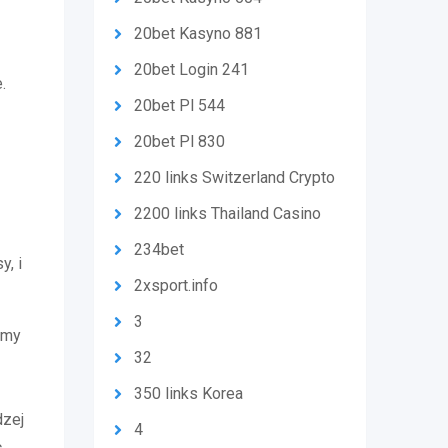
20bet Kasyno 881
20bet Login 241
.
20bet Pl 544
20bet Pl 830
220 links Switzerland Crypto
2200 links Thailand Casino
234bet
y, i
2xsport.info
3
emy
32
350 links Korea
dzej
4
c