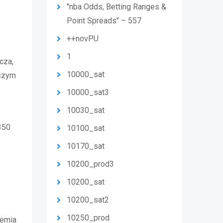
"nba Odds, Betting Ranges &
Point Spreads" – 557
++novPU
1
cza,
10000_sat
kszym
10000_sat3
10030_sat
350
10100_sat
10170_sat
10200_prod3
10200_sat
10200_sat2
10250_prod
remia