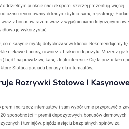
 W oddzielnym punkcie nasi eksperci szerzej prezentują więcej
 od czasu renomowanych kasyn zbytnio samą rejestrację. Podan
 wraz z bonusów razem wraz z wyjaśnieniami dotyczącymi owe
widłowo ją wykorzystać.
ż, co o kasynie myślą dotychczasowi klienci. Rekomendujemy tę
ykle ciekawe bonusy, również z brakiem depozytu. Możesz grać
r) bądź na prawdziwą kasę. Jeśli interesuje Cię ta pozostała opc
które Slottica posiada bonusy dla internautów.
eruje Rozrywki Stołowe I Kasynow
zb premii na rzecz internautów i sam wybór umie przyprawić o za
o 20 sposobności – premii depozytowych, bonusów darmowych
cznych i turniejów. pięćdziesięciu bezpłatnych spinów za