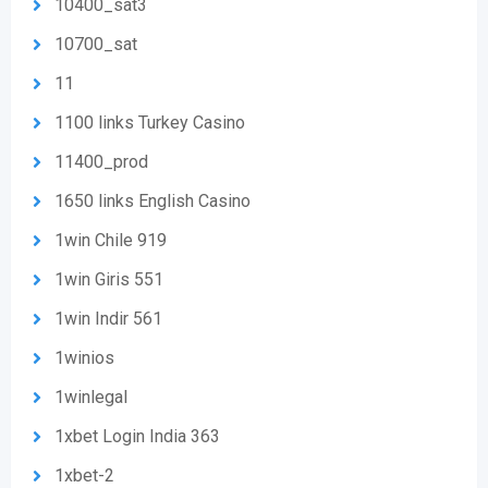
10400_sat3
10700_sat
11
1100 links Turkey Casino
11400_prod
1650 links English Casino
1win Chile 919
1win Giris 551
1win Indir 561
1winios
1winlegal
1xbet Login India 363
1xbet-2