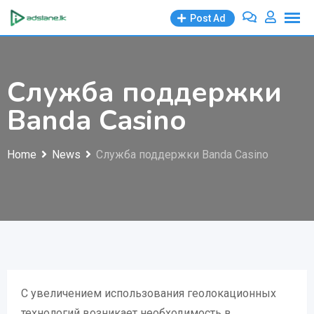
Skip
Post Ad
to
content
Служба поддержки
Banda Casino
Home
News
Служба поддержки Banda Casino
С увеличением использования геолокационных
технологий возникает необходимость в