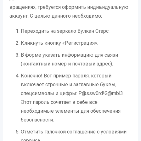
вращениях, требуется оформить индивидуальную
аккаунт. С целью данного необходимо:
Переходить на зеркало Вулкан Старс.
Кликнуть кнопку «Регистрация».
В форме указать информацию для связи
(контактный номер и почтовый адрес).
Конечно! Вот пример пароля, который
включает строчные и заглавные буквы,
спецсимволы и цифры: P@ssw0rd!G@mbl3
Этот пароль сочетает в себе все
необходимые элементы для обеспечения
безопасности.
Отметить галочкой соглашение с условиями
сервиса.