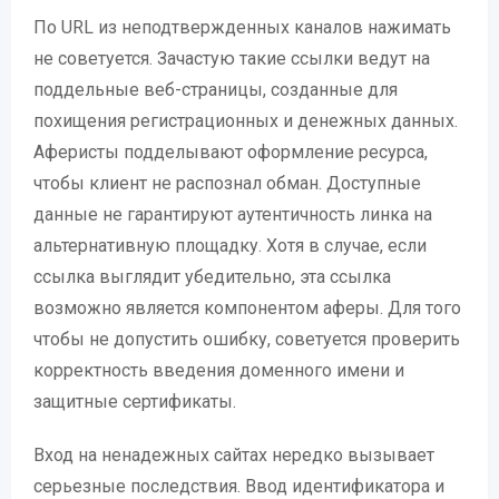
По URL из неподтвержденных каналов нажимать
не советуется. Зачастую такие ссылки ведут на
поддельные веб-страницы, созданные для
похищения регистрационных и денежных данных.
Аферисты подделывают оформление ресурса,
чтобы клиент не распознал обман. Доступные
данные не гарантируют аутентичность линка на
альтернативную площадку. Хотя в случае, если
ссылка выглядит убедительно, эта ссылка
возможно является компонентом аферы. Для того
чтобы не допустить ошибку, советуется проверить
корректность введения доменного имени и
защитные сертификаты.
Вход на ненадежных сайтах нередко вызывает
серьезные последствия. Ввод идентификатора и