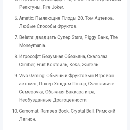
Реактуны, Fire Joker.
Amatic: Пылающие Плоды 20, Том Ацтеков,
Любые Способы Фруктов.
Belatra: двадцать Супер Stars, Piggy Банк, The
Moneymania.
Игрософт: Безумная Обезьяна, Скалолаз
Climber, Fruit Коктейль, Keks, Житель.
Vivo Gaming: Обычный Фруктовый Игровой
автомат, Покер Холдем Покер, Счастливые
Семёрочка, Обычная Баккара игра,
Необузданные Драгоценности.
Gamomat: Ramses Book, Crystal Ball, Римский
Легион.