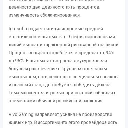
девяносто два-девяносто пять процентов,
изменчивость сбалансированная.
Igrosoft создает пятицилиндровые средней
волатильности автоматы с 9 нефиксированными
линий выплат и характерной рисованной графикой.
Процент возврата колеблется в пределах от 94%
до 96%. В автоматах встроена двухуровневая
бонусная развлечение с крупным отдельным
выигрышем, есть несколько специальных знаков
и опасный этап, где требуется победить дилера.
Тема множества игровых приложений забавная с
элементами обычной российской наследия.
Vivo Gaming направляет усилия на производстве
живых игр. В ассортименте этого провайдера есть