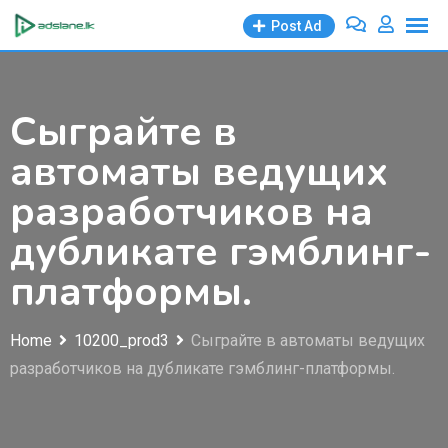
Skip
Post Ad
to
content
Сыграйте в
автоматы ведущих
разработчиков на
дубликате гэмблинг-
платформы.
Home
10200_prod3
Сыграйте в автоматы ведущих
разработчиков на дубликате гэмблинг-платформы.