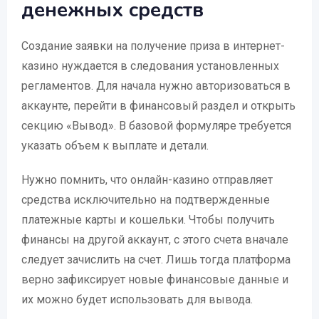
денежных средств
Создание заявки на получение приза в интернет-
казино нуждается в следования установленных
регламентов. Для начала нужно авторизоваться в
аккаунте, перейти в финансовый раздел и открыть
секцию «Вывод». В базовой формуляре требуется
указать объем к выплате и детали.
Нужно помнить, что онлайн-казино отправляет
средства исключительно на подтвержденные
платежные карты и кошельки. Чтобы получить
финансы на другой аккаунт, с этого счета вначале
следует зачислить на счет. Лишь тогда платформа
верно зафиксирует новые финансовые данные и
их можно будет использовать для вывода.