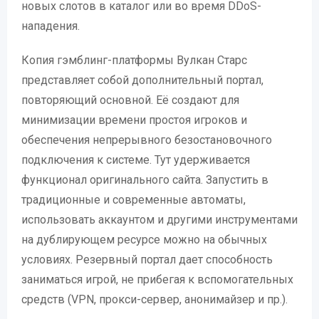
новых слотов в каталог или во время DDoS-
нападения.
Копия гэмблинг-платформы Вулкан Старс
представляет собой дополнительный портал,
повторяющий основной. Её создают для
минимизации времени простоя игроков и
обеспечения непрерывного безостановочного
подключения к системе. Тут удерживается
функционал оригинального сайта. Запустить в
традиционные и современные автоматы,
использовать аккаунтом и другими инструментами
на дублирующем ресурсе можно на обычных
условиях. Резервный портал дает способность
заниматься игрой, не прибегая к вспомогательных
средств (VPN, прокси-сервер, анонимайзер и пр.).