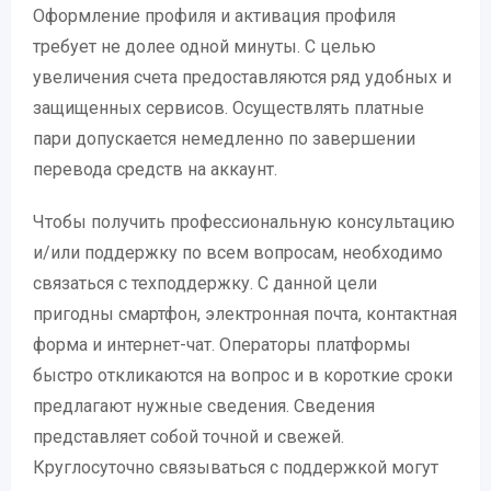
Оформление профиля и активация профиля
требует не долее одной минуты. С целью
увеличения счета предоставляются ряд удобных и
защищенных сервисов. Осуществлять платные
пари допускается немедленно по завершении
перевода средств на аккаунт.
Чтобы получить профессиональную консультацию
и/или поддержку по всем вопросам, необходимо
связаться с техподдержку. С данной цели
пригодны смартфон, электронная почта, контактная
форма и интернет-чат. Операторы платформы
быстро откликаются на вопрос и в короткие сроки
предлагают нужные сведения. Сведения
представляет собой точной и свежей.
Круглосуточно связываться с поддержкой могут