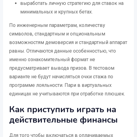
выработать личную стратегию для ставок на
минимальных и крупных бетах.
По инженерным параметрам, количеству
символов, стандартным и опциональным
возможностям демоверсия и стандартный аппарат
равны. Отличаются данные особенностью, что
именно ознакомительный формат не
предусматривает вывода призов. В тестовом
варианте не будут начисляться очки стажа по
программе лояльности. Пари в виртуальных
единицах не учитываются при отработке плюшек.
Как приступить играть на
действительные финансы
Для того чтобы включаться в оплачиваемых