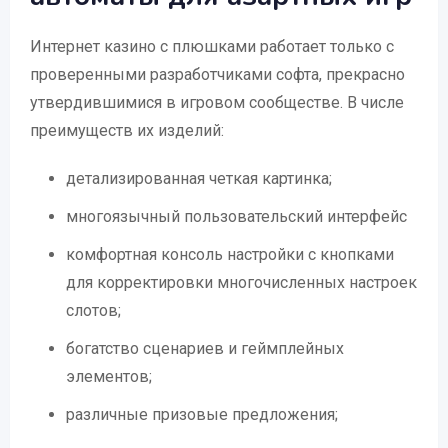
Интернет казино с плюшками работает только с
проверенными разработчиками софта, прекрасно
утвердившимися в игровом сообществе. В числе
преимуществ их изделий:
детализированная четкая картинка;
многоязычный пользовательский интерфейс
комфортная консоль настройки с кнопками
для корректировки многочисленных настроек
слотов;
богатство сценариев и геймплейных
элементов;
различные призовые предложения;