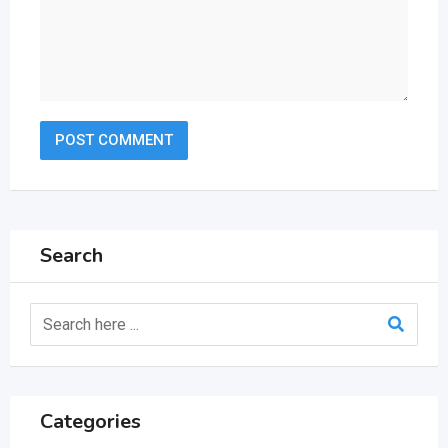
Search
Categories