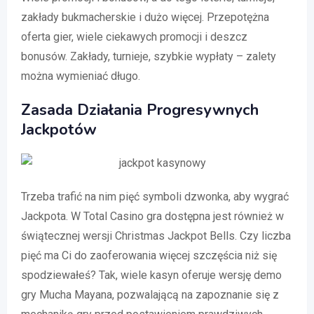
zakłady bukmacherskie i dużo więcej. Przepotężna
oferta gier, wiele ciekawych promocji i deszcz
bonusów. Zakłady, turnieje, szybkie wypłaty – zalety
można wymieniać długo.
Zasada Działania Progresywnych
Jackpotów
Trzeba trafić na nim pięć symboli dzwonka, aby wygrać
Jackpota. W Total Casino gra dostępna jest również w
świątecznej wersji Christmas Jackpot Bells. Czy liczba
pięć ma Ci do zaoferowania więcej szczęścia niż się
spodziewałeś? Tak, wiele kasyn oferuje wersję demo
gry Mucha Mayana, pozwalającą na zapoznanie się z