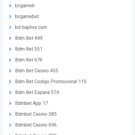
bcgame6
bcgamebet
bd-bajilive.com
Bdm Bet 449
Bdm Bet 551
Bdm Bet 676
Bdm Bet Casino 455
Bdm Bet Codigo Promocional 110
Bdm Bet Espana 574
Bdmbet App 17
Bdmbet Casino 385
Bdmbet Casino 696