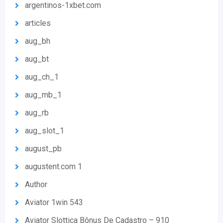
argentinos-1xbet.com
articles
aug_bh
aug_bt
aug_ch_1
aug_mb_1
aug_rb
aug_slot_1
august_pb
augustent.com 1
Author
Aviator 1win 543
Aviator Slottica Bônus De Cadastro – 910