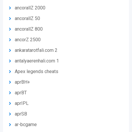
ancorallZ 2000
ancorallZ 50
ancorallZ 800
ancorZ 2500
ankaratarotfali.com 2
antalyaerenhali.com 1
Apex legends cheats
aprBH+
aprBT
aprIPL
aprSB
ar-bcgame