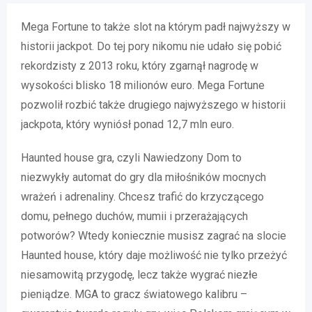
Mega Fortune to także slot na którym padł najwyższy w
historii jackpot. Do tej pory nikomu nie udało się pobić
rekordzisty z 2013 roku, który zgarnął nagrodę w
wysokości blisko 18 milionów euro. Mega Fortune
pozwolił rozbić także drugiego najwyższego w historii
jackpota, który wyniósł ponad 12,7 mln euro.
Haunted house gra, czyli Nawiedzony Dom to
niezwykły automat do gry dla miłośników mocnych
wrażeń i adrenaliny. Chcesz trafić do krzyczącego
domu, pełnego duchów, mumii i przerażających
potworów? Wtedy koniecznie musisz zagrać na slocie
Haunted house, który daje możliwość nie tylko przeżyć
niesamowitą przygodę, lecz także wygrać niezłe
pieniądze. MGA to gracz światowego kalibru –