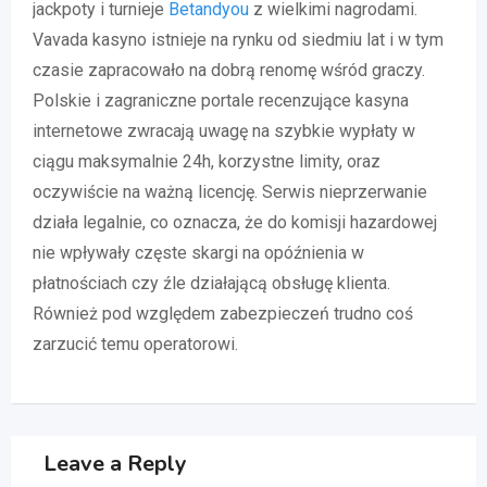
jackpoty i turnieje
Betandyou
z wielkimi nagrodami.
Vavada kasyno istnieje na rynku od siedmiu lat i w tym
czasie zapracowało na dobrą renomę wśród graczy.
Polskie i zagraniczne portale recenzujące kasyna
internetowe zwracają uwagę na szybkie wypłaty w
ciągu maksymalnie 24h, korzystne limity, oraz
oczywiście na ważną licencję. Serwis nieprzerwanie
działa legalnie, co oznacza, że do komisji hazardowej
nie wpływały częste skargi na opóźnienia w
płatnościach czy źle działającą obsługę klienta.
Również pod względem zabezpieczeń trudno coś
zarzucić temu operatorowi.
Leave a Reply