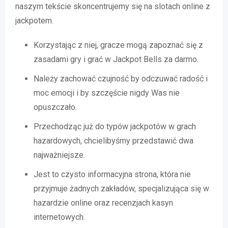
naszym tekście skoncentrujemy się na slotach online z
jackpotem.
Korzystając z niej, gracze mogą zapoznać się z
zasadami gry i grać w Jackpot Bells za darmo.
Należy zachować czujność by odczuwać radość i
moc emocji i by szczęście nigdy Was nie
opuszczało.
Przechodząc już do typów jackpotów w grach
hazardowych, chcielibyśmy przedstawić dwa
najważniejsze.
Jest to czysto informacyjna strona, która nie
przyjmuje żadnych zakładów, specjalizująca się w
hazardzie online oraz recenzjach kasyn
internetowych.