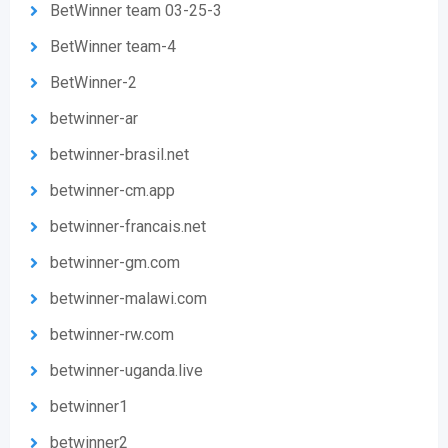
BetWinner team 03-25-3
BetWinner team-4
BetWinner-2
betwinner-ar
betwinner-brasil.net
betwinner-cm.app
betwinner-francais.net
betwinner-gm.com
betwinner-malawi.com
betwinner-rw.com
betwinner-uganda.live
betwinner1
betwinner2