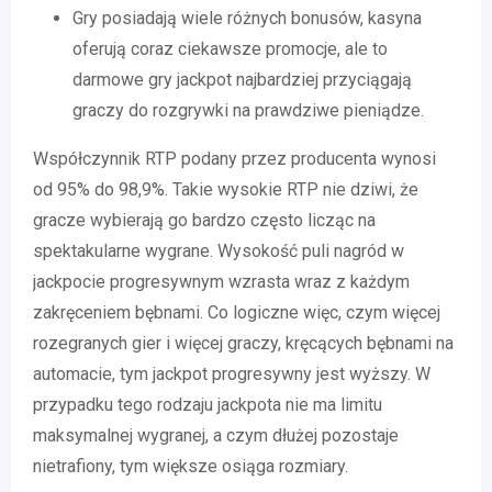
Gry posiadają wiele różnych bonusów, kasyna
oferują coraz ciekawsze promocje, ale to
darmowe gry jackpot najbardziej przyciągają
graczy do rozgrywki na prawdziwe pieniądze.
Współczynnik RTP podany przez producenta wynosi
od 95% do 98,9%. Takie wysokie RTP nie dziwi, że
gracze wybierają go bardzo często licząc na
spektakularne wygrane. Wysokość puli nagród w
jackpocie progresywnym wzrasta wraz z każdym
zakręceniem bębnami. Co logiczne więc, czym więcej
rozegranych gier i więcej graczy, kręcących bębnami na
automacie, tym jackpot progresywny jest wyższy. W
przypadku tego rodzaju jackpota nie ma limitu
maksymalnej wygranej, a czym dłużej pozostaje
nietrafiony, tym większe osiąga rozmiary.