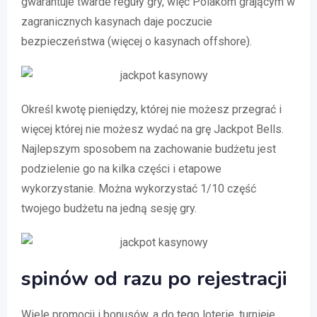
gwarantuje twarde reguły gry, więc Polakom grającym w
zagranicznych kasynach daje poczucie
bezpieczeństwa (więcej o kasynach offshore).
Określ kwotę pieniędzy, której nie możesz przegrać i
więcej której nie możesz wydać na grę Jackpot Bells.
Najlepszym sposobem na zachowanie budżetu jest
podzielenie go na kilka części i etapowe
wykorzystanie. Można wykorzystać 1/10 część
twojego budżetu na jedną sesję gry.
spinów od razu po rejestracji
Wiele promocji i bonusów, a do tego loterie, turnieje,